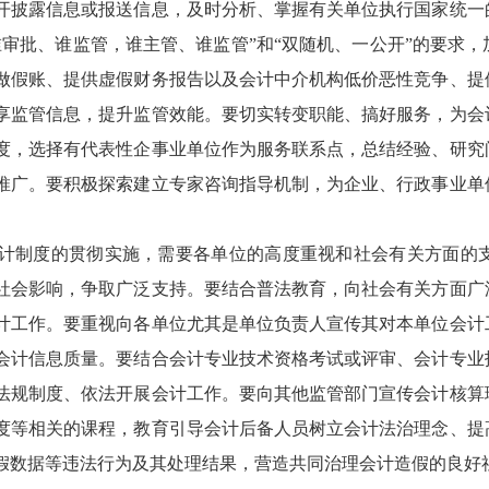
开披露信息或报送信息，及时分析、掌握有关单位执行国家统一
谁审批、谁监管，谁主管、谁监管”和“双随机、一公开”的要求
做假账、提供虚假财务报告以及会计中介机构低价恶性竞争、提
享监管信息，提升监管效能。要切实转变职能、搞好服务，为会
度，选择有代表性企事业单位作为服务联系点，总结经验、研究
推广。要积极探索建立专家咨询指导机制，为企业、行政事业单
计制度的贯彻实施，需要各单位的高度重视和社会有关方面的
社会影响，争取广泛支持。要结合普法教育，向社会有关方面广
计工作。要重视向各单位尤其是单位负责人宣传其对本单位会计
会计信息质量。要结合会计专业技术资格考试或评审、会计专业
法规制度、依法开展会计工作。要向其他监管部门宣传会计核算
度等相关的课程，教育引导会计后备人员树立会计法治理念、提
假数据等违法行为及其处理结果，营造共同治理会计造假的良好