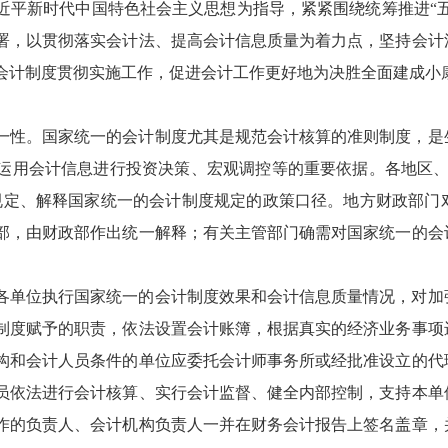
近平新时代中国特色社会主义思想为指导，紧紧围绕统筹推进“五
署，以贯彻落实会计法、提高会计信息质量为着力点，坚持会计
会计制度贯彻实施工作，促进会计工作更好地为决胜全面建成小
一性。国家统一的会计制度尤其是规范会计核算的准则制度，是
运用会计信息进行投资决策、宏观调控等的重要依据。各地区、
规定、解释国家统一的会计制度规定的政策口径。地方财政部门
部，由财政部作出统一解释；有关主管部门确需对国家统一的会
各单位执行国家统一的会计制度效果和会计信息质量情况，对加
制度赋予的职责，依法设置会计账簿，根据真实的经济业务事项
构和会计人员条件的单位应委托会计师事务所或经批准设立的代
员依法进行会计核算、实行会计监督、健全内部控制，支持本单
作的负责人、会计机构负责人一并在财务会计报告上签名盖章，