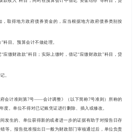
政拨款收入”科目；同时在预算会计中借记“资金结存”等科目，贷
如，取得地方政府债券资金的，应当根据地方政府债券类别按
盈余”科目。预算会计不做处理。
“应缴财政款”科目；实际上缴时，借记“应缴财政款”科目，贷
登记。
政府会计准则第7号——会计调整》（以下简称7号准则）所称的
计年度。单位不得对已记账凭证进行删除、插入或修改。
之间发生的、单位获得新的或者进一步的证据有助于对报告日存
差错等。报告批准报出日一般为财政部门审核通过后，单位负责