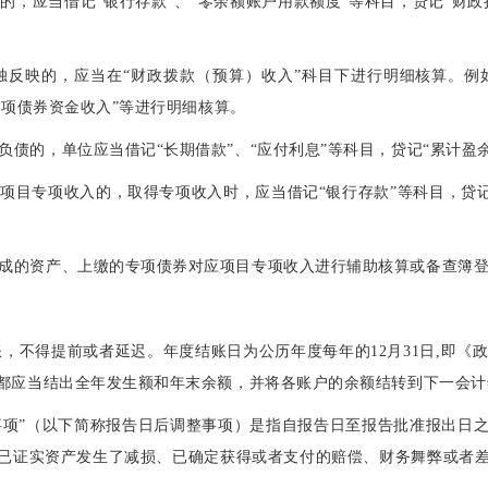
的，应当借记“银行存款”、“零余额账户用款额度”等科目，贷记“财
独反映的，应当在“财政拨款（预算）收入”科目下进行明细核算。例
专项债券资金收入”等进行明细核算。
负债的，单位应当借记“长期借款”、“应付利息”等科目，贷记“累计
应项目专项收入的，取得专项收入时，应当借记“银行存款”等科目，贷记
形成的资产、上缴的专项债券对应项目专项收入进行辅助核算或备查簿
，不得提前或者延迟。年度结账日为公历年度每年的12月31日,即《
都应当结出全年发生额和年末余额，并将各账户的余额结转到下一会
事项”（以下简称报告日后调整事项）是指自报告日至报告批准报出日
已证实资产发生了减损、已确定获得或者支付的赔偿、财务舞弊或者